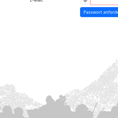
E-Mail:
@
Passwort anford